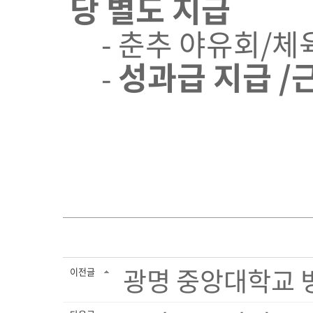
당
별도 지급
- 춘추 야유회/체
성과급 지급 /
-
광명 중앙대학교 
이전글